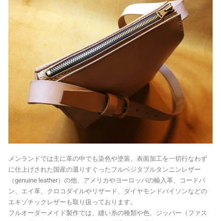
メンランドでは主に革の中でも染色や塗装、表面加工を一切行なわず
に仕上げされた国産の選りすぐったフルベジタブルタンニンレザー
（genuine leather）の他、アメリカやヨーロッパの輸入革、コードバ
ン、エイ革、クロコダイルやリザード、ダイヤモンドパイソンなどの
エキゾチックレザーも取り扱っております。
フルオーダーメイド製作では、縫い糸の種類や色、ジッパー（ファス