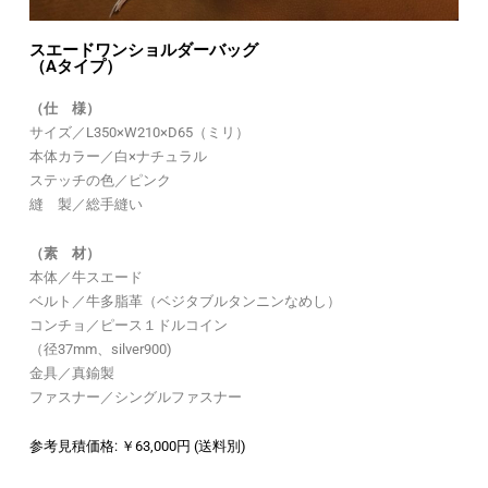
スエードワンショルダーバッグ
（Aタイプ）
（仕 様）
サイズ／L350×W210×D65（ミリ）
本体カラー／白×ナチュラル
ステッチの色／ピンク
縫 製／総手縫い
（素 材）
本体／牛スエード
ベルト／牛多脂革（ベジタブルタンニンなめし）
コンチョ／ピース１ドルコイン
（径37mm、silver900)
金具／真鍮製
ファスナー／シングルファスナー
参考見積価格: ￥63,000円 (送料別)