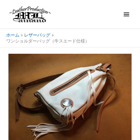
内
メ
容
を
イ
ス
キ
ン
ホーム
レザーバッグ
ッ
ワンショルダーバッグ（牛スエード仕様）
プ
メ
ニ
ュ
ー