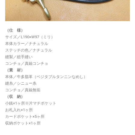
（仕 様）
サイズ／L190×W97（ミリ）
本体カラー／ナチュラル
ステッチの色／ナチュラル
縫製／総手縫い
コンチョ／真鍮コンチョ
（素 材）
本体／牛多脂革（ベジタブルタンニンなめし）
縫糸／シニュー糸
コンチョ／真鍮無垢
（収 納）
小銭×1ヶ所※片マチポケット
お札入れ×1ヶ所
カードポケット×5ヶ所
収納ポケット×1ヶ所