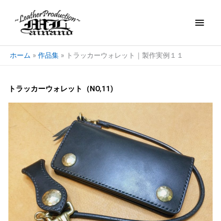
内
メ
容
を
イ
ス
キ
ン
ホーム
作品集
トラッカーウォレット｜製作実例１１
ッ
プ
メ
トラッカーウォレット（NO,11)
ニ
ュ
ー