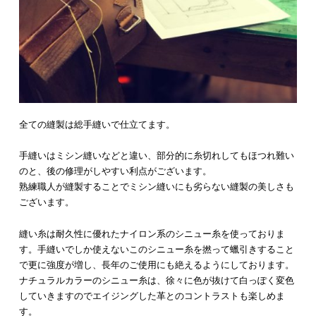
全ての縫製は総手縫いで仕立てます。
手縫いはミシン縫いなどと違い、部分的に糸切れしてもほつれ難い
のと、後の修理がしやすい利点がございます。
熟練職人が縫製することでミシン縫いにも劣らない縫製の美しさも
ございます。
縫い糸は耐久性に優れたナイロン系のシニュー糸を使っておりま
す。手縫いでしか使えないこのシニュー糸を撚って蠟引きすること
で更に強度が増し、長年のご使用にも絶えるようにしております。
ナチュラルカラーのシニュー糸は、徐々に色が抜けて白っぽく変色
していきますのでエイジングした革とのコントラストも楽しめま
す。