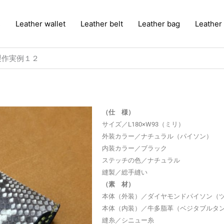
s
Leather wallet
Leather belt
Leather bag
Leather
製作実例１２
（仕 様）
サイズ／L180×W93（ミリ）
外装カラー／ナチュラル（パイソン）
内装カラー／ブラック
ステッチの色／ナチュラル
縫製／総手縫い
（素 材）
本体（外装）／ダイヤモンドパイソン（
本体（内装）／牛多脂革（ベジタブルタ
縫糸／シニュー糸