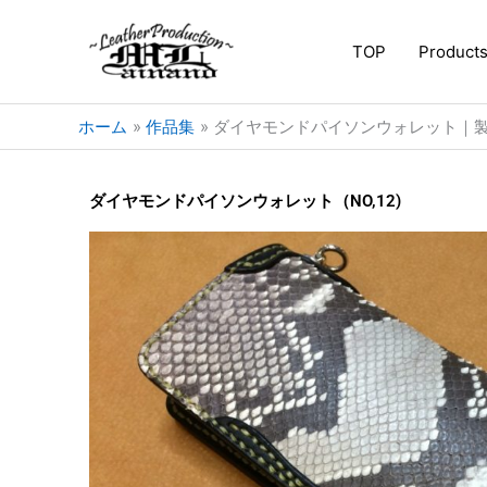
内
容
TOP
Product
を
ス
キ
ホーム
作品集
ダイヤモンドパイソンウォレット｜
ッ
プ
ダイヤモンドパイソンウォレット（NO,12)