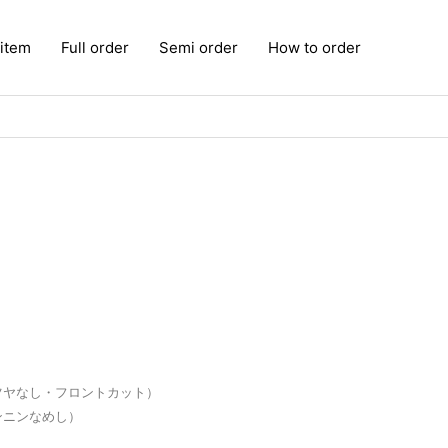
 item
Full order
Semi order
How to order
ツヤなし・フロントカット）
ンニンなめし）