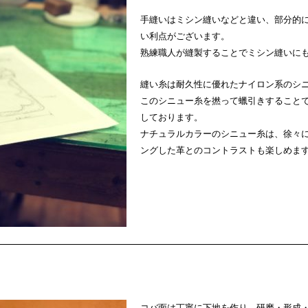
手縫いはミシン縫いなどと違い、部分的
い利点がございます。
熟練職人が縫製することでミシン縫いに
縫い糸は耐久性に優れたナイロン系のシ
このシニュー糸を撚って蠟引きすること
しております。
ナチュラルカラーのシニュー糸は、徐々
ングした革とのコントラストも楽しめま
コバ面は丁寧に下地を作り、研磨・形成