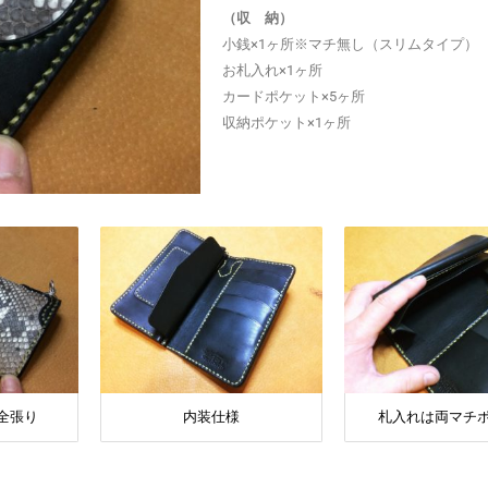
（収 納）
小銭×1ヶ所※マチ無し（スリムタイプ）
お札入れ×1ヶ所
カードポケット×5ヶ所
収納ポケット×1ヶ所
全張り
内装仕様
札入れは両マチ