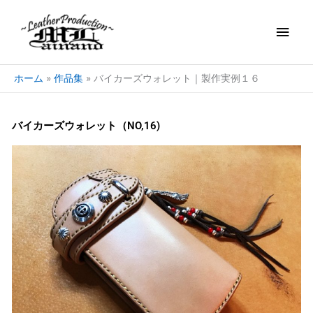
内
メ
容
を
イ
ス
キ
ン
ホーム
作品集
バイカーズウォレット｜製作実例１６
ッ
プ
メ
バイカーズウォレット（NO,16)
ニ
ュ
ー