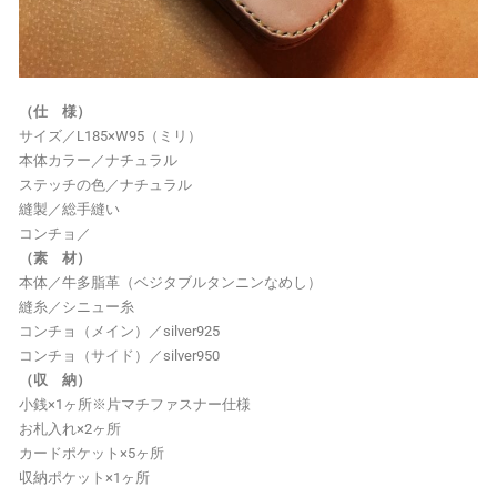
（仕 様）
サイズ／L185×W95（ミリ）
本体カラー／ナチュラル
ステッチの色／ナチュラル
縫製／総手縫い
コンチョ／
（素 材）
本体／牛多脂革（ベジタブルタンニンなめし）
縫糸／シニュー糸
コンチョ（メイン）／silver925
コンチョ（サイド）／silver950
（収 納）
小銭×1ヶ所※片マチファスナー仕様
お札入れ×2ヶ所
カードポケット×5ヶ所
収納ポケット×1ヶ所