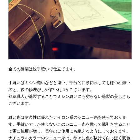
全ての縫製は総手縫いで仕立てます。
手縫いはミシン縫いなどと違い、部分的に糸切れしてもほつれ難い
のと、後の修理がしやすい利点がございます。
熟練職人が縫製することでミシン縫いにも劣らない縫製の美しさも
ございます。
縫い糸は耐久性に優れたナイロン系のシニュー糸を使っておりま
す。手縫いでしか使えないこのシニュー糸を撚って蠟引きすること
で更に強度が増し、長年のご使用にも絶えるようにしております。
ナチュラルカラーのシニュー糸は、徐々に色が抜けて白っぽく変色