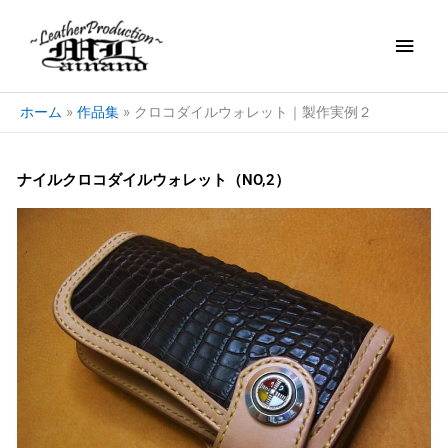
内
メ
容
を
イ
ス
キ
ン
ホーム
作品集
クロコダイルウォレット｜製作実例２
ッ
プ
メ
ナイルクロコダイルウォレット（NO,2）
ニ
ュ
ー