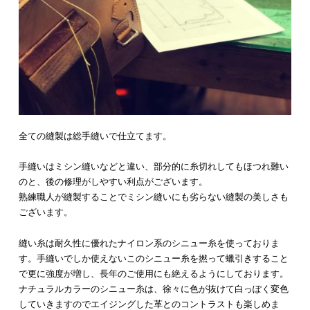
全ての縫製は総手縫いで仕立てます。
手縫いはミシン縫いなどと違い、部分的に糸切れしてもほつれ難い
のと、後の修理がしやすい利点がございます。
熟練職人が縫製することでミシン縫いにも劣らない縫製の美しさも
ございます。
縫い糸は耐久性に優れたナイロン系のシニュー糸を使っておりま
す。手縫いでしか使えないこのシニュー糸を撚って蠟引きすること
で更に強度が増し、長年のご使用にも絶えるようにしております。
ナチュラルカラーのシニュー糸は、徐々に色が抜けて白っぽく変色
していきますのでエイジングした革とのコントラストも楽しめま