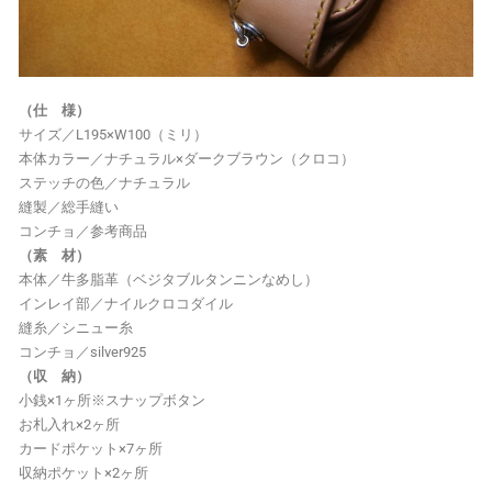
（仕 様）
サイズ／L195×W100（ミリ）
本体カラー／ナチュラル×ダークブラウン（クロコ）
ステッチの色／ナチュラル
縫製／総手縫い
コンチョ／参考商品
（素 材）
本体／牛多脂革（ベジタブルタンニンなめし）
インレイ部／ナイルクロコダイル
縫糸／シニュー糸
コンチョ／silver925
（収 納）
小銭×1ヶ所※スナップボタン
お札入れ×2ヶ所
カードポケット×7ヶ所
収納ポケット×2ヶ所