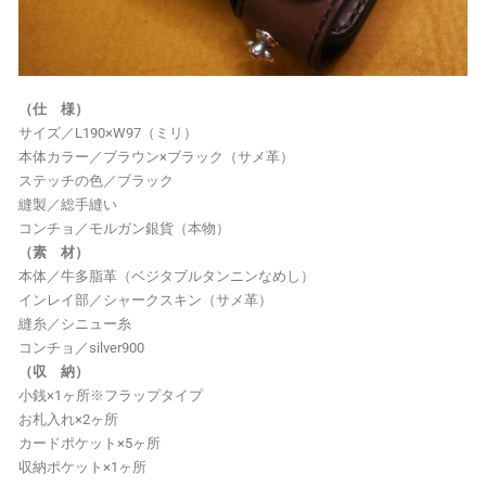
（仕 様）
サイズ／L190×W97（ミリ）
本体カラー／ブラウン×ブラック（サメ革）
ステッチの色／ブラック
縫製／総手縫い
コンチョ／モルガン銀貨（本物）
（素 材）
本体／牛多脂革（ベジタブルタンニンなめし）
インレイ部／シャークスキン（サメ革）
縫糸／シニュー糸
コンチョ／silver900
（収 納）
小銭×1ヶ所※フラップタイプ
お札入れ×2ヶ所
カードポケット×5ヶ所
収納ポケット×1ヶ所