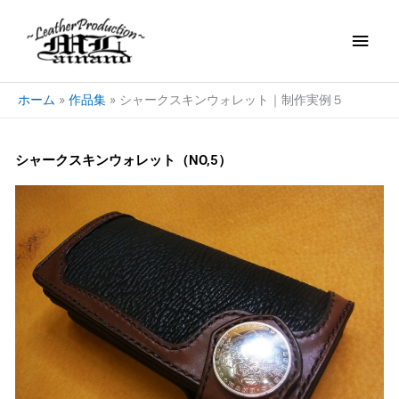
内
メ
容
を
イ
ス
キ
ン
ホーム
作品集
シャークスキンウォレット｜制作実例５
ッ
プ
メ
シャークスキンウォレット（NO,5）
ニ
ュ
ー