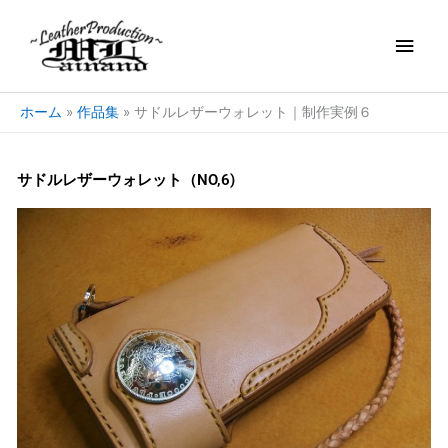
内
メ
容
を
イ
ス
キ
ン
ホーム
作品集
サドルレザーウォレット｜制作実例６
ッ
プ
メ
サドルレザーウォレット（NO,6)
ニ
ュ
ー