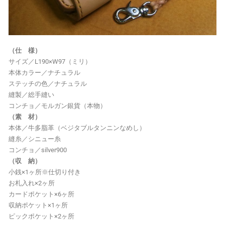
（仕 様）
サイズ／L190×W97（ミリ）
本体カラー／ナチュラル
ステッチの色／ナチュラル
縫製／総手縫い
コンチョ／モルガン銀貨（本物）
（素 材）
本体／牛多脂革（ベジタブルタンニンなめし）
縫糸／シニュー糸
コンチョ／silver900
（収 納）
小銭×1ヶ所※仕切り付き
お札入れ×2ヶ所
カードポケット×6ヶ所
収納ポケット×1ヶ所
ピックポケット×2ヶ所