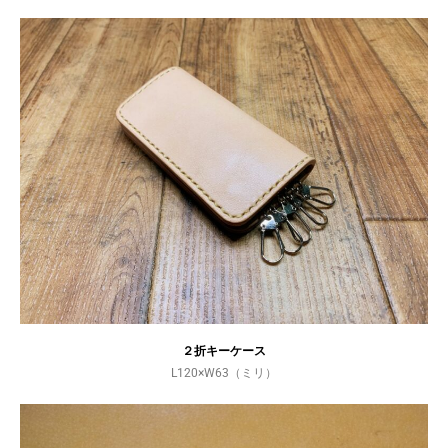
２折キーケース
L120×W63（ミリ）