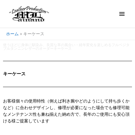
内
メ
容
を
イ
ス
キ
ン
ホーム
キーケース
ッ
プ
メ
使うほどに身体に馴染み、良質な革の風合い・経年変化を楽しめるフルベジタ
ブルタンニンレザーのオーダーキーケース
ニ
ュ
キーケース
ー
お客様個々の使用特性（例えば利き腕やどのようにして持ち歩くか
など）に合わせデザインし、修理が必要になった場合でも修理可能
なメンテナンス性も兼ね揃えた納め方で、長年のご使用にも安心頂
ける様ご提案しています