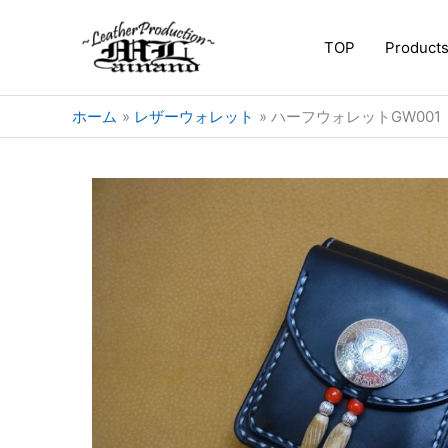
内
容
TOP
Product
を
ス
キ
ホーム
レザーウォレット
ハーフウォレットGW00
ッ
プ