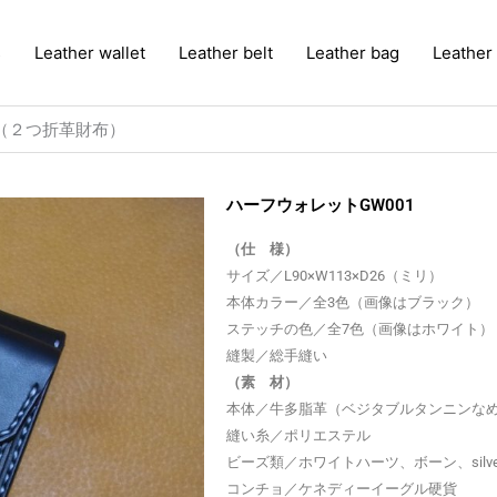
s
Leather wallet
Leather belt
Leather bag
Leather
1（２つ折革財布）
ハーフウォレットGW001
（仕 様）
サイズ／L90×W113×D26（ミリ）
本体カラー／全3色（画像はブラック）
ステッチの色／全7色（画像はホワイト）
縫製／総手縫い
（素 材）
本体／牛多脂革（ベジタブルタンニンな
縫い糸／ポリエステル
ビーズ類／ホワイトハーツ、ボーン、silver
コンチョ／ケネディーイーグル硬貨