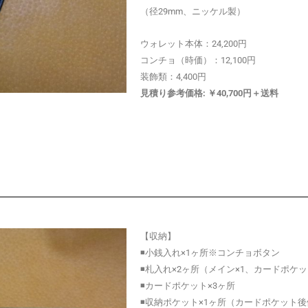
（径29mm、ニッケル製）
ウォレット本体：24,200円
コンチョ（時価）：12,100円
装飾類：4,400円
見積り参考価格: ￥40,700円＋送料
【収納】
◾️小銭入れ×1ヶ所※コンチョボタン
◾️札入れ×2ヶ所（メイン×1、カードポケッ
◾️カードポケット×3ヶ所
◾️収納ポケット×1ヶ所（カードポケット