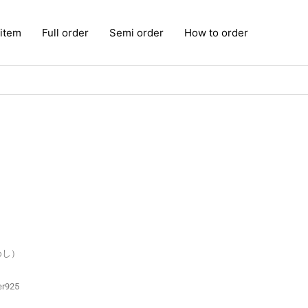
 item
Full order
Semi order
How to order
めし）
925