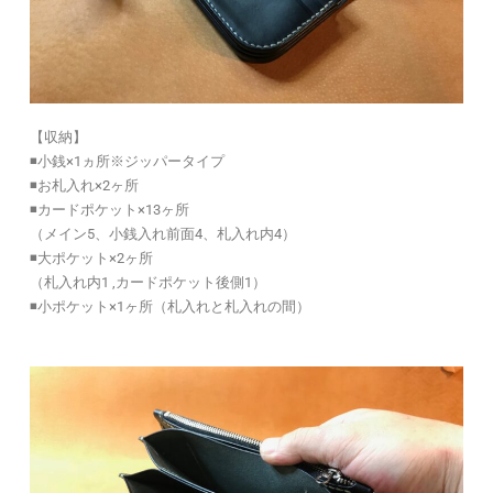
【収納】
◾️小銭×1ヵ所※ジッパータイプ
◾️お札入れ×2ヶ所
◾️カードポケット×13ヶ所
（メイン5、小銭入れ前面4、札入れ内4）
◾️大ポケット×2ヶ所
（札入れ内1 ,カードポケット後側1）
◾️小ポケット×1ヶ所（札入れと札入れの間）