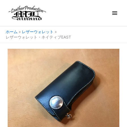
内
メ
容
を
イ
ス
キ
ン
ホーム
レザーウォレット
ッ
レザーウォレット・ネイティブEAST
プ
メ
ニ
ュ
ー