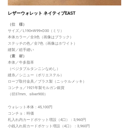
レザーウォレット ネイティブEAST
（仕 様）
サイズ／L190×W99×D30（ミリ）
本体カラー／全3色（画像はブラック）
ステッチの色／全7色（画像はホワイト）
縫製／総手縫い
（素 材）
本体／牛多脂革
（ベジタブルタンニンなめし）
縫糸／シニュー（ポリエステル）
ロープ取付金具／ブラス製（ニッケルメッキ）
コンチョ／1921年製モルガン銀貨
（径37mm、silver900）
ウォレット本体：45,100円
コンチョ：時価
札入れ内カードポケット増設（4口）：3,960円
小銭入れ前カードポケット増設（4口）：3,960円