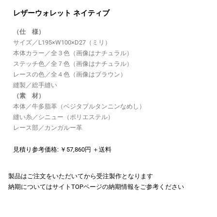
レザーウォレット ネイティブ
（仕 様）
サイズ／L195×W100×D27（ミリ）
本体カラー／全３色（画像はナチュラル）
ステッチ色／全７色（画像はナチュラル）
レースの色／全４色（画像はブラウン）
縫製／総手縫い
（素 材）
本体／牛多脂革（ベジタブルタンニンなめし）
縫い糸／シニュー（ポリエステル）
レース部／カンガルー革
見積り参考価格: ￥57,860円 ＋送料
製品はご注文をいただいてから受注製作となります
納期についてはサイトTOPページの納期情報をご参考ください