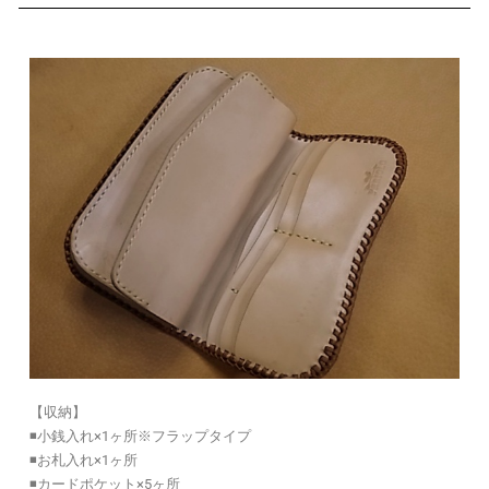
【収納】
◾️小銭入れ×1ヶ所※フラップタイプ
◾️お札入れ×1ヶ所
◾️カードポケット×5ヶ所