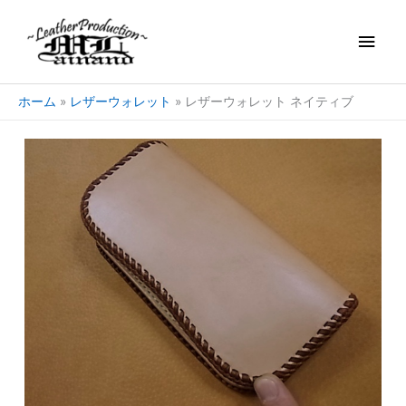
内
メ
容
を
イ
ス
キ
ン
ホーム
レザーウォレット
レザーウォレット ネイティブ
ッ
プ
メ
ニ
ュ
ー