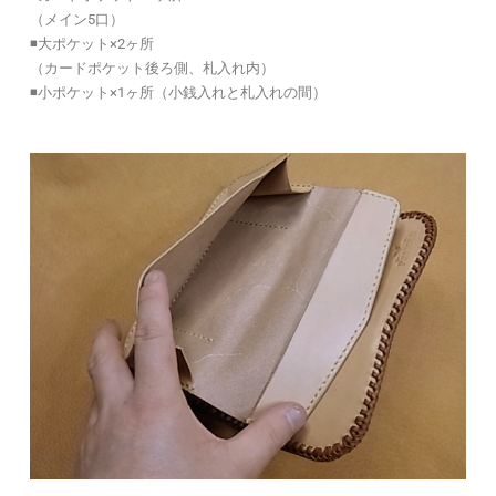
（メイン5口）
◾️大ポケット×2ヶ所
（カードポケット後ろ側、札入れ内）
◾️小ポケット×1ヶ所（小銭入れと札入れの間）