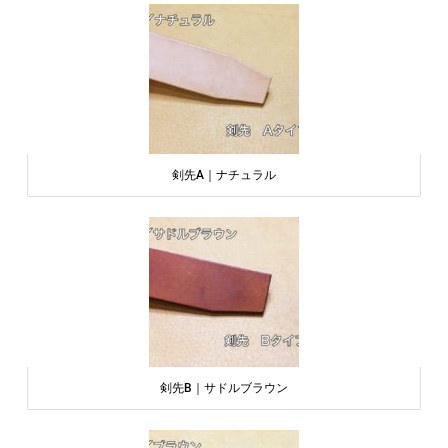
剣先A｜ナチュラル
剣先B｜サドルブラウン