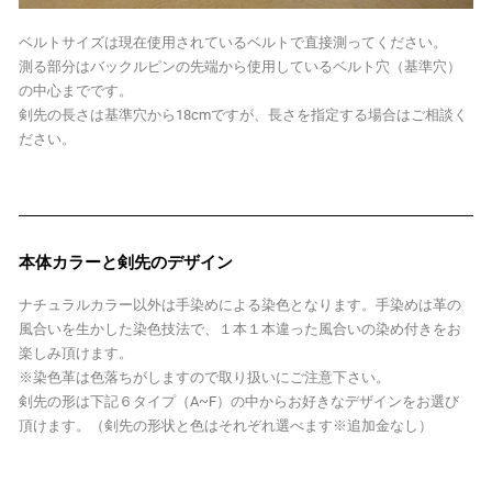
ベルトサイズは現在使用されているベルトで直接測ってください。
測る部分はバックルピンの先端から使用しているベルト穴（基準穴）
の中心までです。
剣先の長さは基準穴から18cmですが、長さを指定する場合はご相談く
ださい。
本体カラーと剣先のデザイン
ナチュラルカラー以外は手染めによる染色となります。手染めは革の
風合いを生かした染色技法で、１本１本違った風合いの染め付きをお
楽しみ頂けます。
※染色革は色落ちがしますので取り扱いにご注意下さい。
剣先の形は下記６タイプ（A~F）の中からお好きなデザインをお選び
頂けます。（剣先の形状と色はそれぞれ選べます※追加金なし）