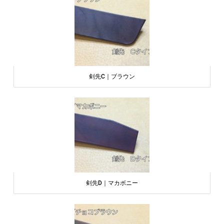
剣先C｜ブラウン
剣先D｜マカボニー