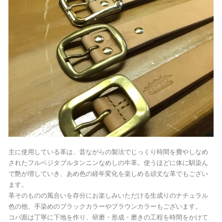
主に使用している革は、昔ながらの製法でじっくり時間を費やしなめ
されたフルベジタブルタンニンなめしの牛革。使うほどに体に馴染ん
で艶が増していき、あめ色の経年変化を楽しめる頑丈な革でもござい
ます。
革そのものの風合いを存分にお楽しみいただける生成りのナチュラル
色の他、手染めのブラックカラーやブラウンカラーもございます。
コバ面は丁寧に下地を作り、研磨・形成・磨きの工程を時間をかけて