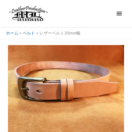
内
メ
容
を
イ
ス
キ
ン
ホーム
ベルト
レザーベルト35mm幅
ッ
プ
メ
ニ
ュ
ー