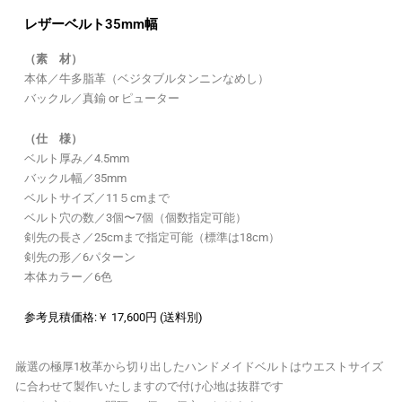
レザーベルト35mm幅
（素 材）
本体／牛多脂革（ベジタブルタンニンなめし）
バックル／真鍮 or ピューター
（仕 様）
ベルト厚み／4.5mm
バックル幅／35mm
ベルトサイズ／11５cmまで
ベルト穴の数／3個〜7個（個数指定可能）
剣先の長さ／25cmまで指定可能（標準は18cm）
剣先の形／6パターン
本体カラー／6色
参考見積価格:￥ 17,600円 (送料別)
厳選の極厚1枚革から切り出したハンドメイドベルトはウエストサイズ
に合わせて製作いたしますので付け心地は抜群です